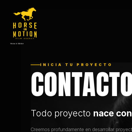
Omitir
e
ir
al
contenido
Horse in Motion
INICIA TU PROYECTO
CONTACT
Todo proyecto
nace con
Creemos profundamente en desarrollar proyectos