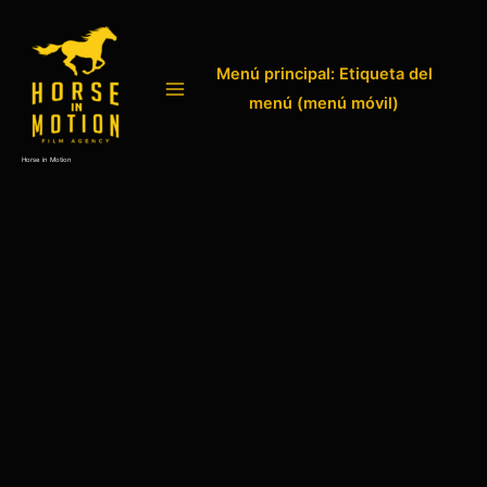
Omitir
e
ir
Menú principal: Etiqueta del
al
contenido
menú (menú móvil)
Horse in Motion